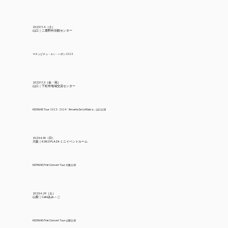
2023.11.4（土）
山口｜二鹿野外活動センター
マチュピチュ・エン・ハポン2023
2023.11.3（金・祝）
山口｜下松市地域交流センター
KICHWAS Tour 2023 - 2024「Amante De la Música」山口公演
2023.4.30（日）
大阪｜KOKO PLAZA ミニイベントルーム
KICHWAS First Concert Tour 大阪公演
2023.4.29（土）
山梨｜Caféあみ～ご
KICHWAS First Concert Tour 山梨公演