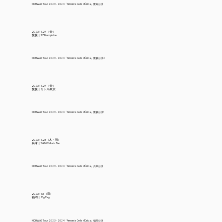
KICHWAS Tour 2023 - 2024「Amante De la Música」愛知公演
2023.11.24（金）
愛媛｜77 Mompiche
KICHWAS Tour 2023 - 2024「Amante De la Música」愛媛公演2
2023.11.24（金）
愛媛｜リトル東京
KICHWAS Tour 2023 - 2024「Amante De la Música」愛媛公演1
2023.11.23（木・祝）
兵庫｜SANG Music Bar
KICHWAS Tour 2023 - 2024「Amante De la Música」兵庫公演
2023.11.5（日）
福岡｜ZigZag
KICHWAS Tour 2023 - 2024「Amante De la Música」福岡公演