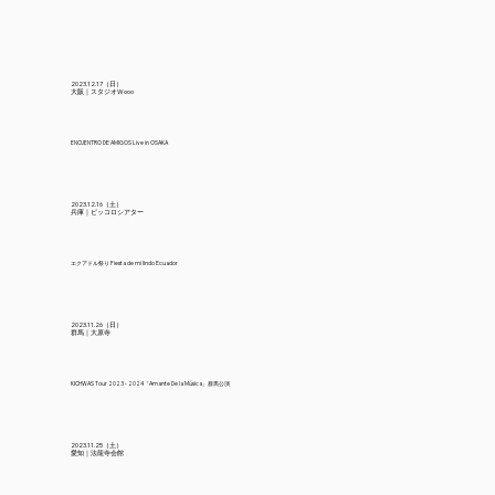
2023.12.17（日）
大阪｜スタジオWooo
ENCUENTRO DE AMIGOS Live in OSAKA
2023.12.16（土）
兵庫｜ピッコロシアター
エクアドル祭り Fiesta de mi lindo Ecuador
2023.11.26（日）
群馬｜大原寺
KICHWAS Tour 2023 - 2024「Amante De la Música」群馬公演
2023.11.25（土）
愛知｜法龍寺会館