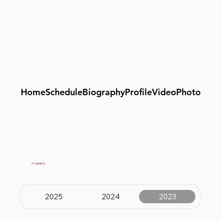
Home
Schedule
Biography
Profile
Video
Photo
Bio
gra
phy
2025
2024
2023