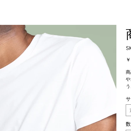
S
価
￥
格
商
や
う
サ
数