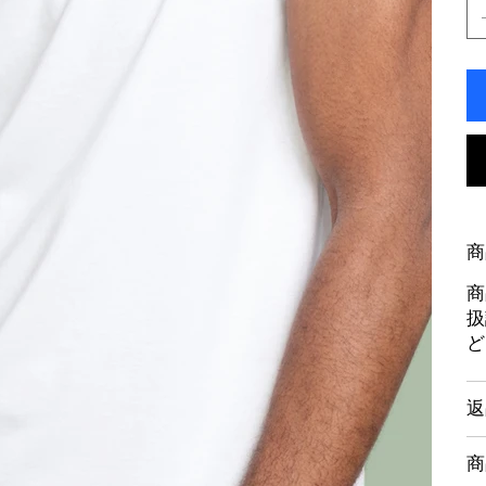
商
商
扱
ど
返
商