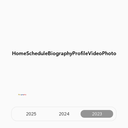
Home
Schedule
Biography
Profile
Video
Photo
Bio
gra
phy
2025
2024
2023