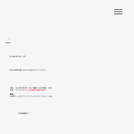
EVENT
2026年7月19日（日）
CASA EMME主催 Lunch Concert at マリフテラス
日時：2026年7月19日（日）開場 12:00 / 閉演：15:00
会場：マリフテラス｜​
山口県田布施町別府39
​​料金：
5,500円（イタリアンランチ＋コンサートチケット付）
予定枚数終了